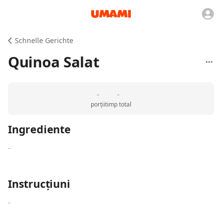
Schnelle Gerichte
Quinoa Salat
-
-
porții
timp total
Ingrediente
-
Instrucțiuni
-