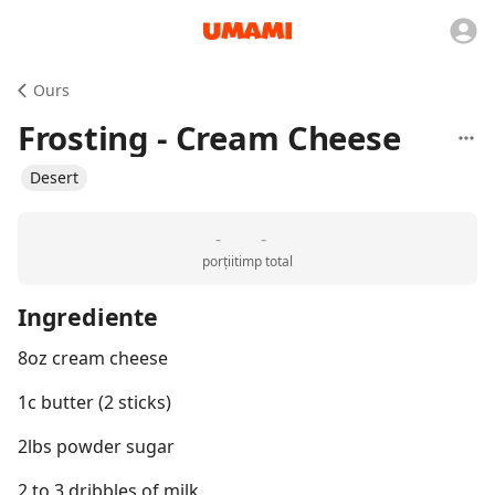
Ours
Frosting - Cream Cheese
Desert
-
-
porții
timp total
Ingrediente
8oz cream cheese
1c butter (2 sticks)
2lbs powder sugar
2 to 3 dribbles of milk