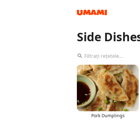
Side Dishe
Recipes
Groceries
Pork Dumplings
Meals