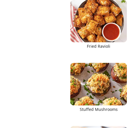
Links
Fried Ravioli
Home
Chrome Extension
Stuffed Mushrooms