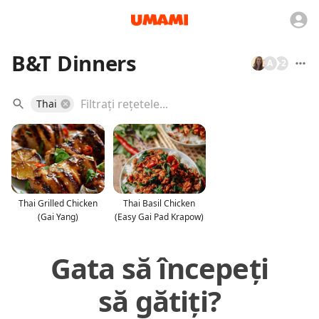
B&T Dinners
A
+
2
Thai
Thai Grilled Chicken
Thai Basil Chicken
(Gai Yang)
(Easy Gai Pad Krapow)
Gata să începeți
să gătiți?