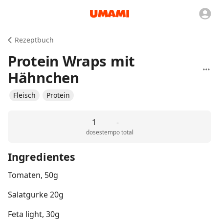
Rezeptbuch
Protein Wraps mit
Hähnchen
Fleisch
Protein
1
-
doses
tempo total
Ingredientes
Tomaten, 50g
Salatgurke 20g
Feta light, 30g