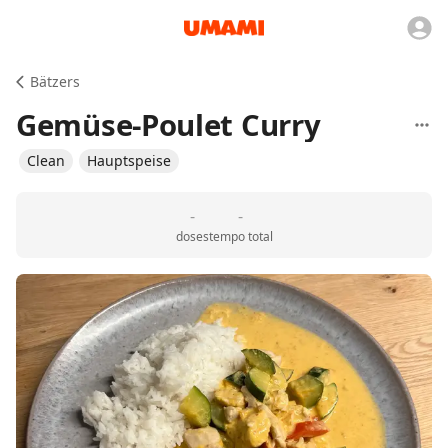
Bätzers
Gemüse-Poulet Curry
Clean
Hauptspeise
-
-
doses
tempo total