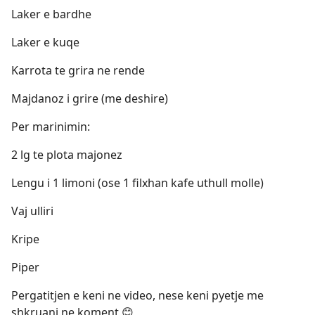
Laker e bardhe
Laker e kuqe
Karrota te grira ne rende
Majdanoz i grire (me deshire)
Per marinimin:
2 lg te plota majonez
Lengu i 1 limoni (ose 1 filxhan kafe uthull molle)
Vaj ulliri
Kripe
Piper
Pergatitjen e keni ne video, nese keni pyetje me
shkruani ne koment 😊