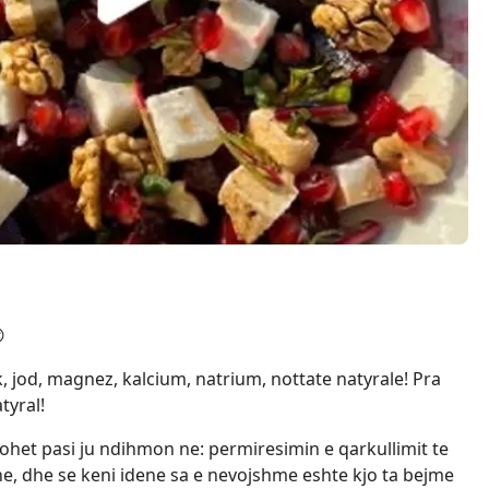

k, jod, magnez, kalcium, natrium, nottate natyrale! Pra
tyral!
het pasi ju ndihmon ne: permiresimin e qarkullimit te
ne, dhe se keni idene sa e nevojshme eshte kjo ta bejme