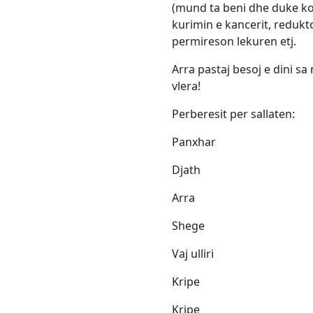
(mund ta beni dhe duke k
kurimin e kancerit, reduk
permireson lekuren etj.
Arra pastaj besoj e dini 
vlera!
Perberesit per sallaten:
Panxhar
Djath
Arra
Shege
Vaj ulliri
Kripe
Kripe