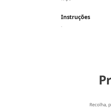
Instruções
-
P
Recolha, p