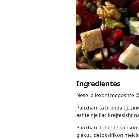
Links
Home
Chrome Extension
Ingredientes
Nese jo lexoni meposhte 
Panxhari ka brenda tij: zin
eshte nje ilac krejtesisht na
Panxhari duhet te konsumo
gjakut, detoksifikon melci