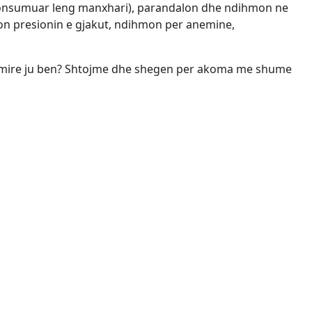
onsumuar leng manxhari), parandalon dhe ndihmon ne
ton presionin e gjakut, ndihmon per anemine,
sa mire ju ben? Shtojme dhe shegen per akoma me shume