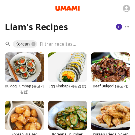
Liam's Recipes
Korean
Bulgogi Kimbap (불고기
Egg Kimbap (계란김밥)
Beef Bulgogi (불고기)
김밥)
Korean Braised
Korean Cucumber
Korean Fried Chicken