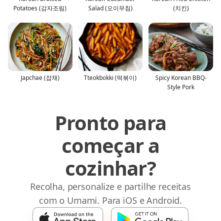
Potatoes (감자조림)
Salad (오이무침)
(치킨)
Japchae (잡채)
Tteokbokki (떡볶이)
Spicy Korean BBQ-
Style Pork
Pronto para
começar a
cozinhar?
Recolha, personalize e partilhe receitas
com o Umami. Para iOS e Android.