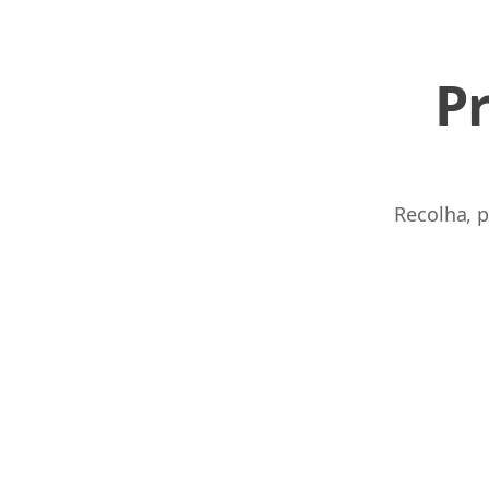
P
Links
Home
Recolha, p
Chrome Extension