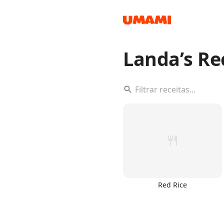
Landa’s Re
Recipes
Groceries
Red Rice
Meals