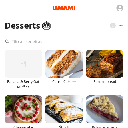
Desserts 🎂
I
Banana & Berry Oat
Carrot Cake 🥕
Banana bread
Muffins
Cheesecake
Štrúdl
Rybízový koláč s