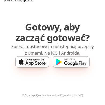
werkt ook goed.
Gotowy, aby
zacząć gotować?
Zbieraj, dostosowuj i udostępniaj przepisy
z Umami. Na iOS i Androida.
© Strange Quark
•
Warunki
•
Prywatność
•
FAQ