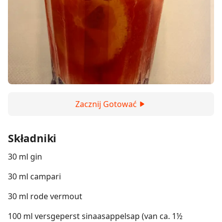
Zacznij Gotować
Składniki
30 ml gin
30 ml campari
30 ml rode vermout
100 ml versgeperst sinaasappelsap (van ca. 1½