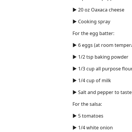
► 20 oz Oaxaca cheese
► Cooking spray
For the egg batter:
Links
► 6 eggs (at room temper
Home
► 1/2 tsp baking powder
Chrome Extension
► 1/3 cup all purpose flou
► 1/4 cup of milk
► Salt and pepper to taste
For the salsa:
► 5 tomatoes
► 1/4 white onion