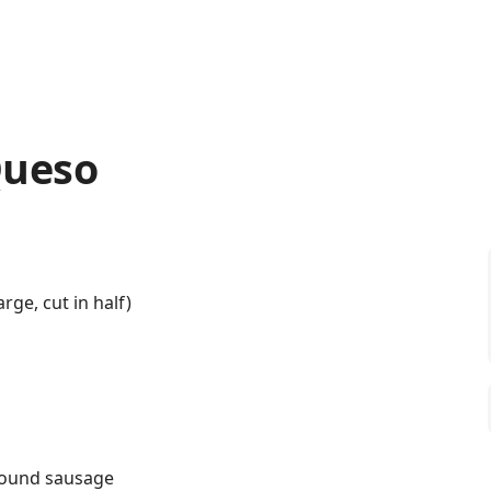
Queso
rge, cut in half)
round sausage