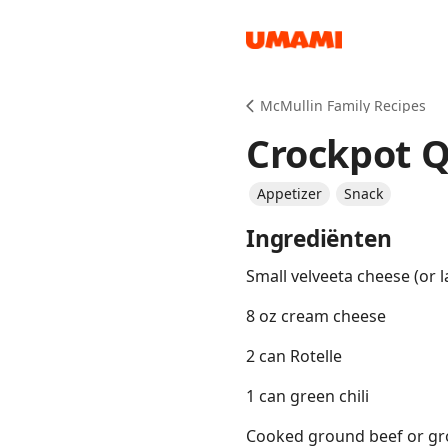
Recipes
McMullin Family Recipes
Crockpot 
Appetizer
Snack
Ingrediënten
Groceries
Small velveeta cheese (or la
8 oz cream cheese
2 can Rotelle
1 can green chili
Meals
Cooked ground beef or g