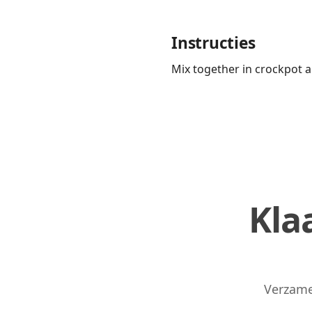
Instructies
Mix together in crockpot an
Links
Home
Chrome Extension
Kla
Verzame