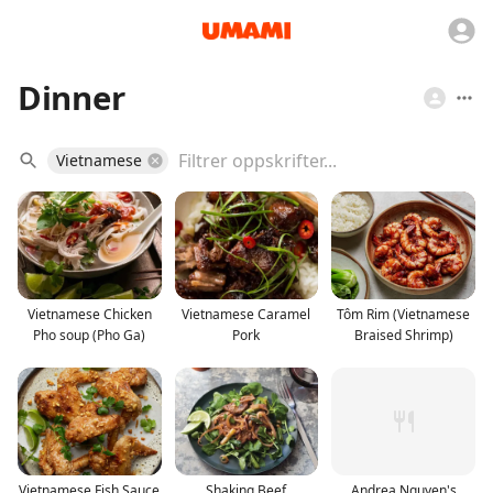
Dinner
Vietnamese
Vietnamese Chicken
Vietnamese Caramel
Tôm Rim (Vietnamese
Pho soup (Pho Ga)
Pork
Braised Shrimp)
Vietnamese Fish Sauce
Shaking Beef
Andrea Nguyen's