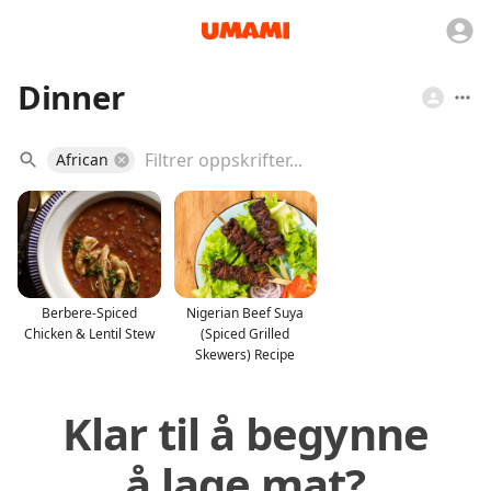
Dinner
African
Berbere-Spiced
Nigerian Beef Suya
Chicken & Lentil Stew
(Spiced Grilled
Skewers) Recipe
Klar til å begynne
å lage mat?