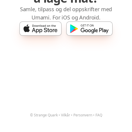
Samle, tilpass og del oppskrifter med
Umami. For iOS og Android.
© Strange Quark
•
Vilkår
•
Personvern
•
FAQ