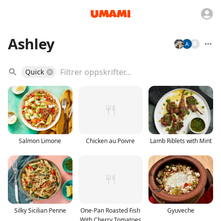
Ashley
R
Quick
Salmon Limone
Chicken au Poivre
Lamb Riblets with Mint
Silky Sicilian Penne
One-Pan Roasted Fish
Gyuveche
With Cherry Tomatoes