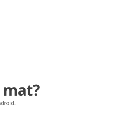
e mat?
ndroid.