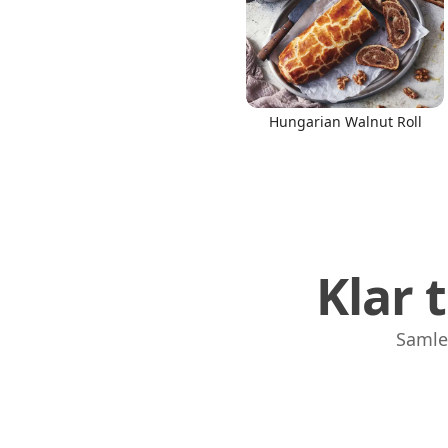
Hungarian Walnut Roll
Links
Home
Chrome Extension
Klar 
Samle,