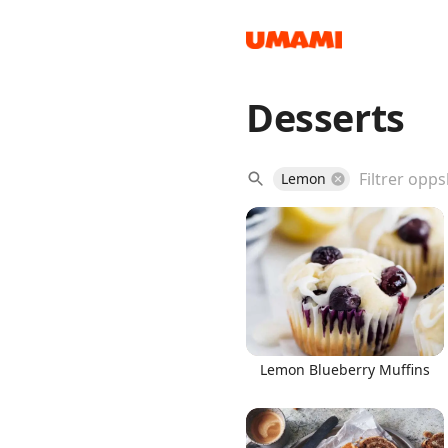
Desserts
Recipes
Lemon
Groceries
Lemon Blueberry Muffins
Meals