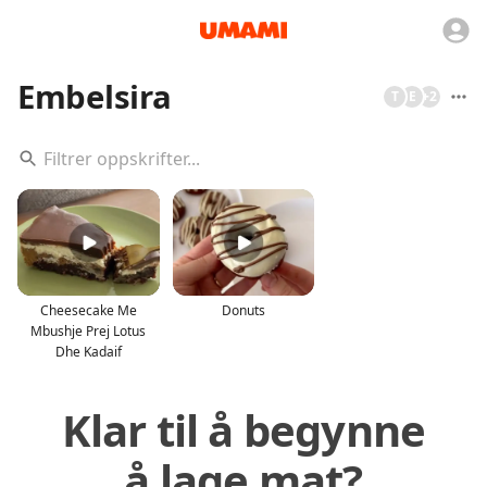
Embelsira
T
E
+
2
Cheesecake Me
Donuts
Mbushje Prej Lotus
Dhe Kadaif
Klar til å begynne
å lage mat?