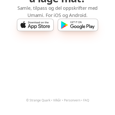
Samle, tilpass og del oppskrifter med
Umami. For iOS og Android.
© Strange Quark
•
Vilkår
•
Personvern
•
FAQ