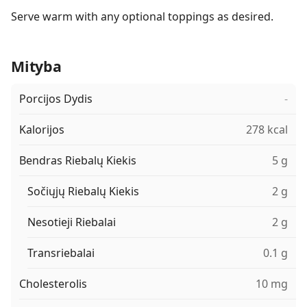
Serve warm with any optional toppings as desired.
Mityba
Porcijos Dydis
-
Kalorijos
278 kcal
Bendras Riebalų Kiekis
5 g
Sočiųjų Riebalų Kiekis
2 g
Nesotieji Riebalai
2 g
Transriebalai
0.1 g
Cholesterolis
10 mg