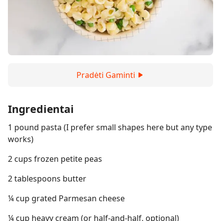
Pradėti Gaminti
Ingredientai
1 pound pasta (I prefer small shapes here but any type
works)
2 cups frozen petite peas
2 tablespoons butter
¼ cup grated Parmesan cheese
¼ cup heavy cream (or half-and-half, optional)