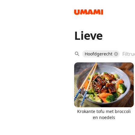
Lieve
Recipes
Hoofdgerecht
Groceries
Krokante tofu met broccoli
en noedels
Meals