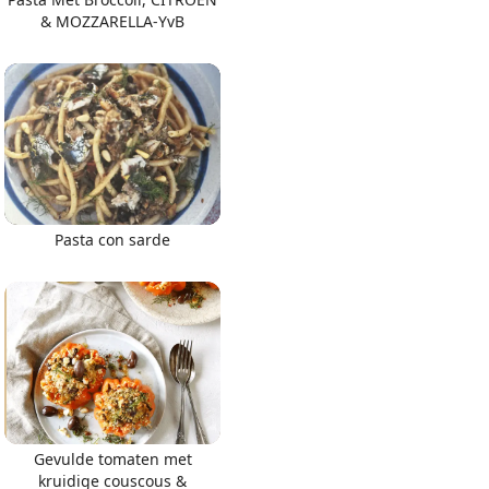
& MOZZARELLA-YvB
Pasta con sarde
Gevulde tomaten met
kruidige couscous &