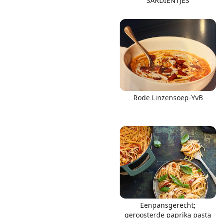
SARDIENTJES
Rode Linzensoep-YvB
Eenpansgerecht;
geroosterde paprika pasta