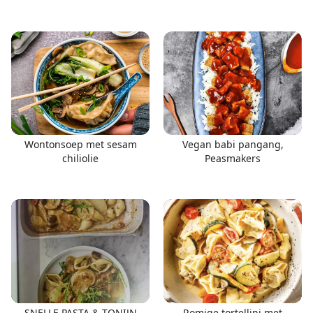
Wontonsoep met sesam
Vegan babi pangang,
chiliolie
Peasmakers
SNELLE PASTA & TONIJN
Romige tortellini met