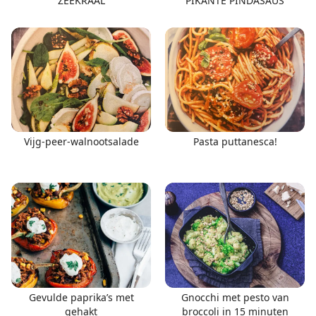
ZEEKRAAL
PIKANTE PINDASAUS
Vijg-peer-walnootsalade
Pasta puttanesca!
Gevulde paprika’s met
Gnocchi met pesto van
gehakt
broccoli in 15 minuten