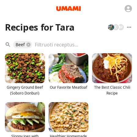
Recipes for Tara
C
M
Beef
Gingery Ground Beef
Our Favorite Meatloaf
The Best Classic Chili
(Soboro Donburi)
Recipe
Sloppy Joes with
Healthier Homemade