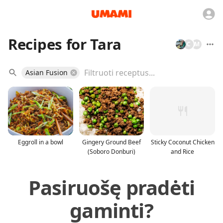
Recipes for Tara
C
M
Asian Fusion
Eggroll in a bowl
Gingery Ground Beef
Sticky Coconut Chicken
(Soboro Donburi)
and Rice
Pasiruošę pradėti
gaminti?