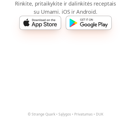
Rinkite, pritaikykite ir dalinkitės receptais
su Umami. iOS ir Android.
© Strange Quark
•
Sąlygos
•
Privatumas
•
DUK