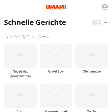
Schnelle Gerichte
M
M
Nudelsalat
Falafel Bowl
Ofengemüse
(Tomatensosse
Curry
Gemüsestrudel
Quiche