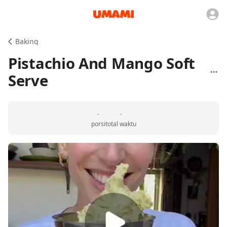
Baking
Pistachio And Mango Soft
Serve
-
-
porsi
total waktu