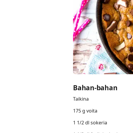
Links
Home
Chrome Extension
Bahan-bahan
Taikina
175 g voita
1 1/2 dl sokeria