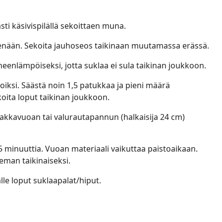
asti käsivispilällä sekoittaen muna.
kenään. Sekoita jauhoseos taikinaan muutamassa erässä.
eenlämpöiseksi, jotta suklaa ei sula taikinan joukkoon.
oiksi. Säästä noin 1,5 patukkaa ja pieni määrä
koita loput taikinan joukkoon.
irakkavuoan tai valurautapannun (halkaisija 24 cm)
5 minuuttia. Vuoan materiaali vaikuttaa paistoaikaan.
eman taikinaiseksi.
lle loput suklaapalat/hiput.