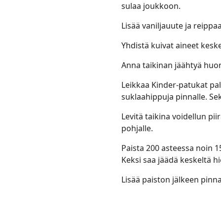
sulaa joukkoon.
Lisää vaniljauute ja reippa
Yhdistä kuivat aineet kes
Anna taikinan jäähtyä huon
Leikkaa Kinder-patukat pal
suklaahippuja pinnalle. Se
Levitä taikina voidellun pi
pohjalle.
Paista 200 asteessa noin 1
Keksi saa jäädä keskeltä hi
Lisää paiston jälkeen pinna