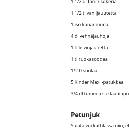
1 1/2 dl fariinisokeria
1 1/2 tl vaniljauutetta
1 iso kananmuna
4 dl vehnäjauhoja
1 tl leivinjauhetta
1 tl ruokasoodaa
1/2 tl suolaa
5 Kinder Maxi -patukkaa
3/4 dl tummia suklaahippu
Petunjuk
Sulata voi kattilassa niin,