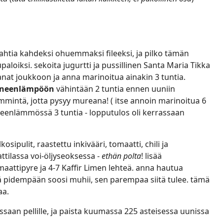
 kahtia kahdeksi ohuemmaksi fileeksi, ja pilko tämän
paloiksi. sekoita jugurtti ja pussillinen Santa Maria Tikka
anat joukkoon ja anna marinoitua ainakin 3 tuntia.
oneenlämpöön
vähintään 2 tuntia ennen uuniin
lämmintä, jotta pysyy mureana! ( itse annoin marinoitua 6
oneenlämmössä 3 tuntia - lopputulos oli kerrassaan
lkosipulit, raastettu inkivääri, tomaatti, chili ja
ttilassa voi-öljyseoksessa -
ethän polta
! lisää
aattipyre ja 4-7 Kaffir Limen lehteä. anna hautua
mitä pidempään soosi muhii, sen parempaa siitä tulee. tämä
aa.
ssaan pellille, ja paista kuumassa 225 asteisessa uunissa