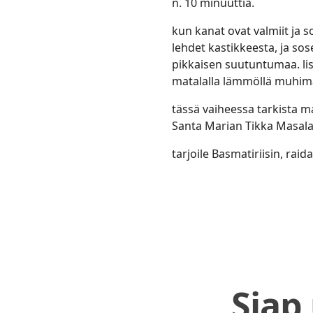
n. 10 minuuttia.
kun kanat ovat valmiit ja 
lehdet kastikkeesta, ja so
pikkaisen suutuntumaa. lisä
matalalla lämmöllä muhim
tässä vaiheessa tarkista ma
Santa Marian Tikka Masal
tarjoile Basmatiriisin, raid
Siap