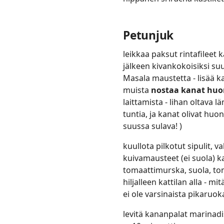
Petunjuk
leikkaa paksut rintafileet
jälkeen kivankokoisiksi suu
Masala maustetta - lisää k
muista
nostaa kanat hu
laittamista - lihan oltava 
tuntia, ja kanat olivat hu
suussa sulava! )
kuullota pilkotut sipulit, va
kuivamausteet (ei suola) ka
tomaattimurska, suola, tom
hiljalleen kattilan alla - 
ei ole varsinaista pikaruok
levitä kananpalat marinadi