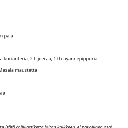
cm pala
a korianteria, 2 tl jeeraa, 1 tl cayannepippuria
 Masala maustetta
kaa
ta (
tätä chilikastiketta laitan kaikkeen, ei pakollinen osa
)