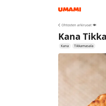
Recipes
Ohtosten arkiruoat 🍽️
Kana Tikk
Kana
Tikkamasala
Groceries
Meals