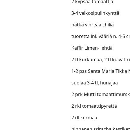
2 kypsää tomaattia
3-4 valkosipulinkynttä
pätkä vihreää chiliä
tuoretta inkivääriä n. 4-5 
Kaffir Limen- lehtiä
2 tl kurkumaa, 2 tl kuivattu
1-2 pss Santa Maria Tikka
suolaa 3-4 tl, hunajaa
2 prk Mutti tomaattimurs
2 rkl tomaattipyrettä
2 dl kermaa
hippanen sriracha kastiket