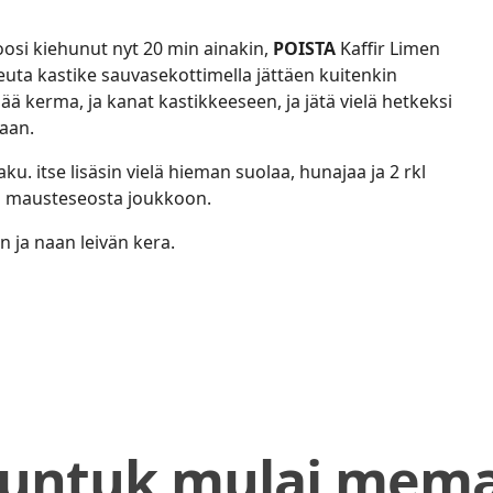
soosi kiehunut nyt 20 min ainakin,
POISTA
Kaffir Limen
seuta kastike sauvasekottimella jättäen kuitenkin
ä kerma, ja kanat kastikkeeseen, ja jätä vielä hetkeksi
aan.
ku. itse lisäsin vielä hieman suolaa, hunajaa ja 2 rkl
a mausteseosta joukkoon.
an ja naan leivän kera.
 untuk mulai mem