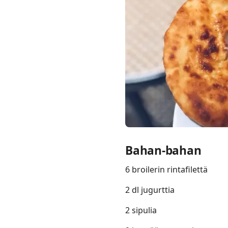
Links
Home
Chrome Extension
Bahan-bahan
6 broilerin rintafilettä
2 dl jugurttia
2 sipulia