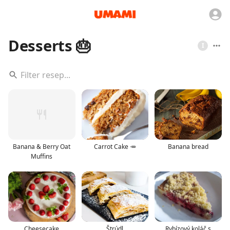
Desserts 🎂
I
Banana & Berry Oat
Carrot Cake 🥕
Banana bread
Muffins
Cheesecake
Štrúdl
Rybízový koláč s