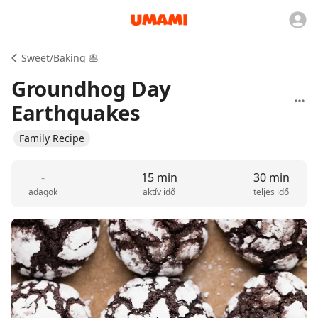
Sweet/Baking 🥞
Groundhog Day
Earthquakes
Family Recipe
-
15 min
30 min
adagok
aktív idő
teljes idő