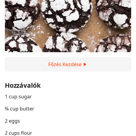
Főzés Kezdése
Hozzávalók
1 cup sugar
¾ cup butter
2 eggs
2 cups flour