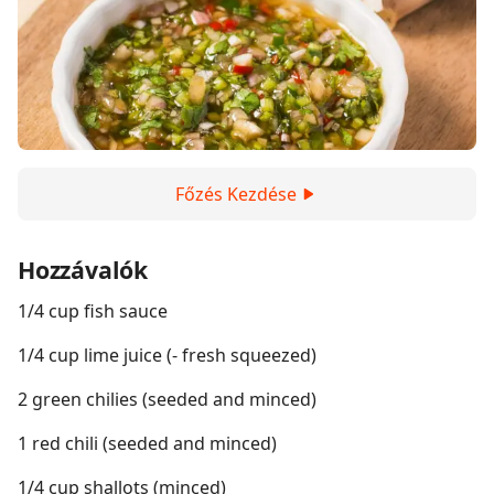
Főzés Kezdése
Hozzávalók
1/4 cup fish sauce
1/4 cup lime juice (- fresh squeezed)
2 green chilies (seeded and minced)
1 red chili (seeded and minced)
1/4 cup shallots (minced)