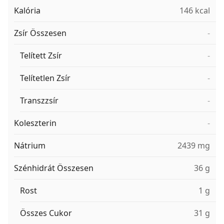
Kalória
146 kcal
Zsír Összesen
-
Telített Zsír
-
Telítetlen Zsír
-
Transzzsír
-
Koleszterin
-
Nátrium
2439 mg
Szénhidrát Összesen
36 g
Rost
1 g
Összes Cukor
31 g