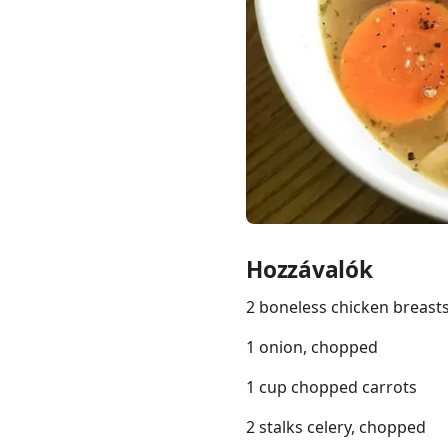
Links
Home
Chrome Extension
Hozzávalók
2 boneless chicken breasts,
1 onion, chopped
1 cup chopped carrots
2 stalks celery, chopped