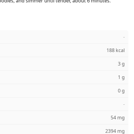
odles, and simmer until tender, about 6 minutes.
-
188 kcal
3 g
1 g
0 g
-
54 mg
2394 mg