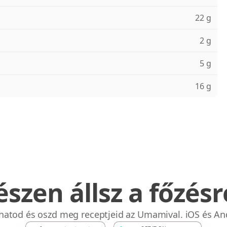
22 g
2 g
5 g
16 g
észen állsz a főzésr
bhatod és oszd meg receptjeid az Umamival. iOS és An