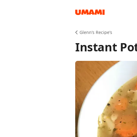
Recipes
Glenn’s Recipe’s
Instant Po
Groceries
Meals