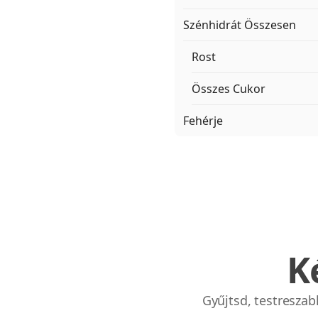
Szénhidrát Összesen
Rost
Összes Cukor
Fehérje
K
Gyűjtsd, testresza