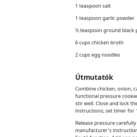
1 teaspoon salt
1 teaspoon garlic powder
½ teaspoon ground black 
6 cups chicken broth
2 cups egg noodles
Útmutatók
Combine chicken, onion, car
functional pressure cooker
stir well. Close and lock t
instructions; set timer for
Release pressure carefully
manufacturer's instruction