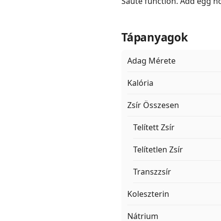
Sauté function. Add egg no
Tápanyagok
Adag Mérete
Kalória
Zsír Összesen
Telített Zsír
Telítetlen Zsír
Transzzsír
Koleszterin
Nátrium