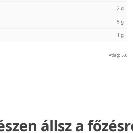
2 g
5 g
1 g
Átlag: 5.0
észen állsz a főzésr