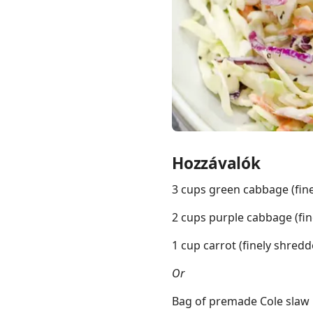
Links
Home
Chrome Extension
Hozzávalók
3 cups green cabbage (fine
2 cups purple cabbage (fin
1 cup carrot (finely shredd
Or
Bag of premade Cole slaw