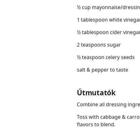
½ cup mayonnaise/dressi
1 tablespoon white vinega
½ tablespoon cider vinega
2 teaspoons sugar
½ teaspoon celery seeds
salt & pepper to taste
Útmutatók
Combine all dressing ingre
Toss with cabbage & carrot
flavors to blend.