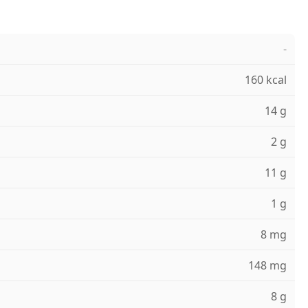
-
160 kcal
14 g
2 g
11 g
1 g
8 mg
148 mg
8 g