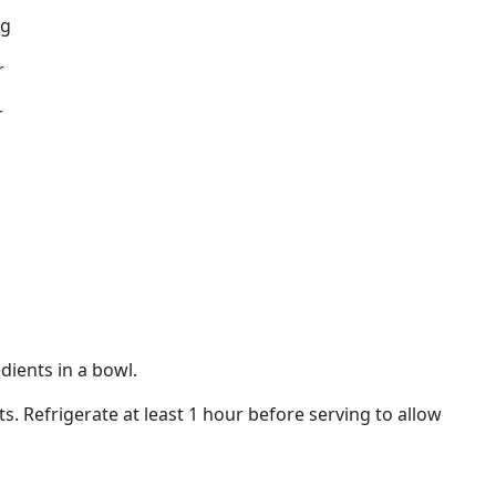
ng
r
r
dients in a bowl.
s. Refrigerate at least 1 hour before serving to allow