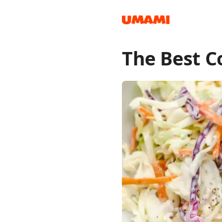
The Best C
Recipes
Groceries
Meals