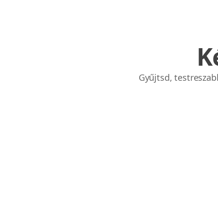
K
Links
Gyűjtsd, testresza
Home
Chrome Extension