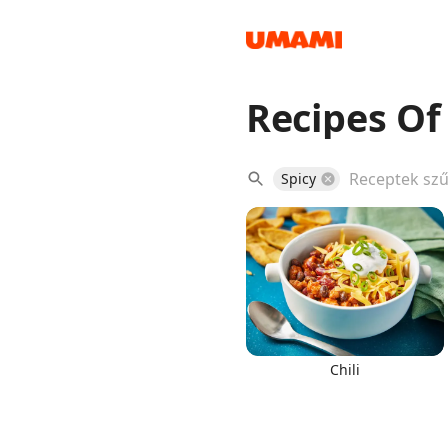
Recipes Of
Recipes
Spicy
Groceries
Chili
Meals