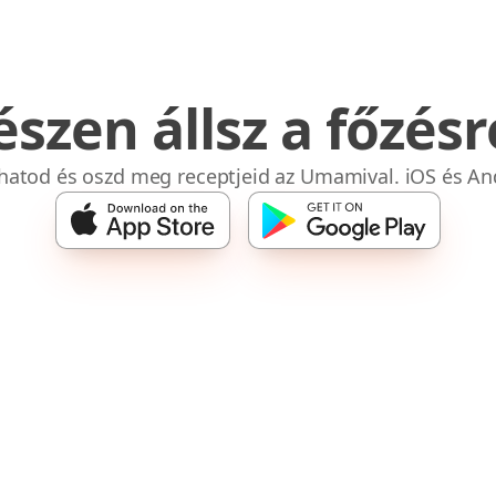
észen állsz a főzésr
bhatod és oszd meg receptjeid az Umamival. iOS és An