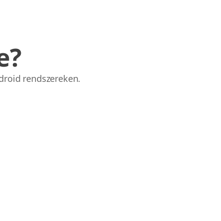
e?
droid rendszereken.