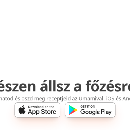
észen állsz a főzésr
bhatod és oszd meg receptjeid az Umamival. iOS és An