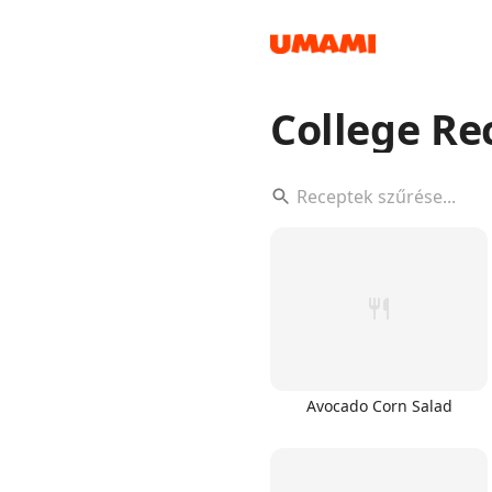
College Re
Recipes
Groceries
Avocado Corn Salad
Meals