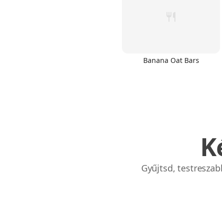
Banana Oat Bars
Links
Home
Chrome Extension
K
Gyűjtsd, testresza