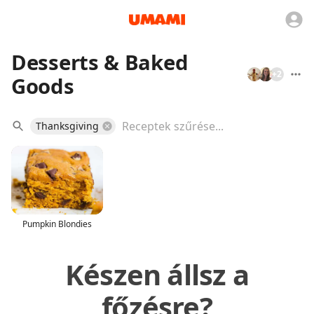
Desserts & Baked
+
2
Goods
Thanksgiving
Pumpkin Blondies
Készen állsz a
főzésre?