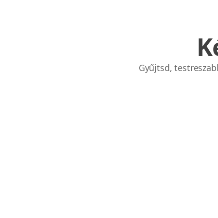
K
Gyűjtsd, testresza
Links
Home
Chrome Extension