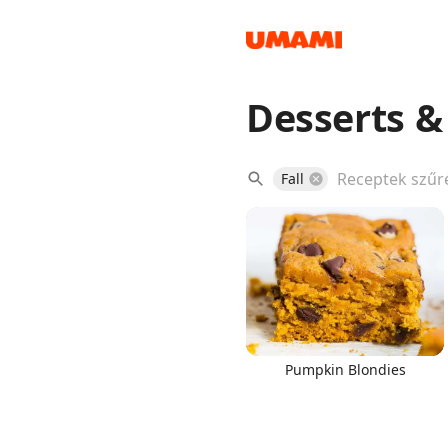
Desserts 
Recipes
Fall
Groceries
Pumpkin Blondies
Meals