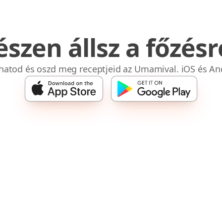
észen állsz a főzésr
bhatod és oszd meg receptjeid az Umamival. iOS és An