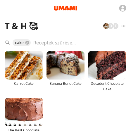
T & H 🥰
O
T
cake
Carrot Cake
Banana Bundt Cake
Decadent Chocolate
Cake
The Best Chocolate