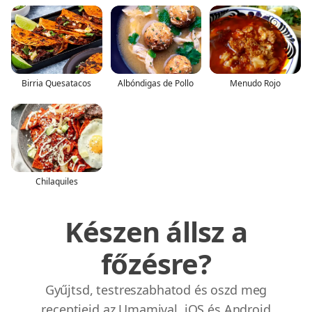
Birria Quesatacos
Albóndigas de Pollo
Menudo Rojo
Chilaquiles
Készen állsz a
főzésre?
Gyűjtsd, testreszabhatod és oszd meg
receptjeid az Umamival. iOS és Android