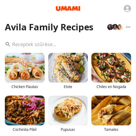
Avila Family Recipes
Chicken Flautas
Elote
Chiles en Nogada
Cochinita Pibil
Pupusas
Tamales