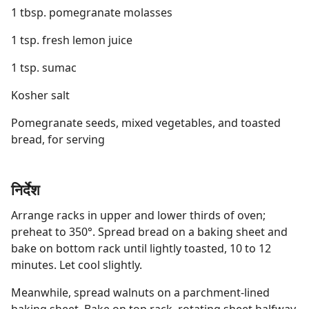
1 tbsp. pomegranate molasses
1 tsp. fresh lemon juice
1 tsp. sumac
Kosher salt
Pomegranate seeds, mixed vegetables, and toasted
bread, for serving
निर्देश
Arrange racks in upper and lower thirds of oven;
preheat to 350°. Spread bread on a baking sheet and
bake on bottom rack until lightly toasted, 10 to 12
minutes. Let cool slightly.
Meanwhile, spread walnuts on a parchment-lined