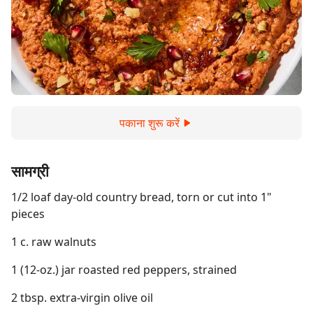
पकाना शुरू करें
सामग्री
1/2 loaf day-old country bread, torn or cut into 1"
pieces
1 c. raw walnuts
1 (12-oz.) jar roasted red peppers, strained
2 tbsp. extra-virgin olive oil