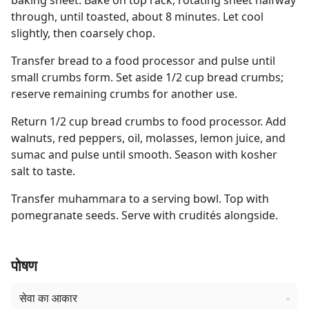
baking sheet. Bake on top rack, rotating sheet halfway
through, until toasted, about 8 minutes. Let cool
slightly, then coarsely chop.
Transfer bread to a food processor and pulse until
small crumbs form. Set aside 1/2 cup bread crumbs;
reserve remaining crumbs for another use.
Return 1/2 cup bread crumbs to food processor. Add
walnuts, red peppers, oil, molasses, lemon juice, and
sumac and pulse until smooth. Season with kosher
salt to taste.
Transfer muhammara to a serving bowl. Top with
pomegranate seeds. Serve with crudités alongside.
पोषण
सेवा का आकार
-