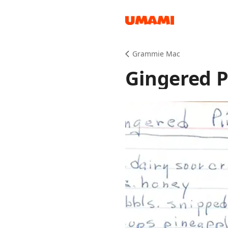
Recipes
Grammie Mac
Gingered P
Groceries
Meals