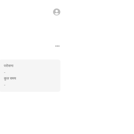
परोसना
-
कुल समय
-