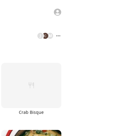
J
M
Crab Bisque