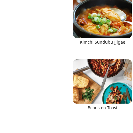
Links
Kimchi Sundubu Jjigae
Home
Chrome Extension
Beans on Toast