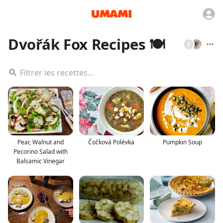
Dvořák Fox Recipes 🍽️
I
Pear, Walnut and
Čočková Polévka
Pumpkin Soup
Pecorino Salad with
Balsamic Vinegar