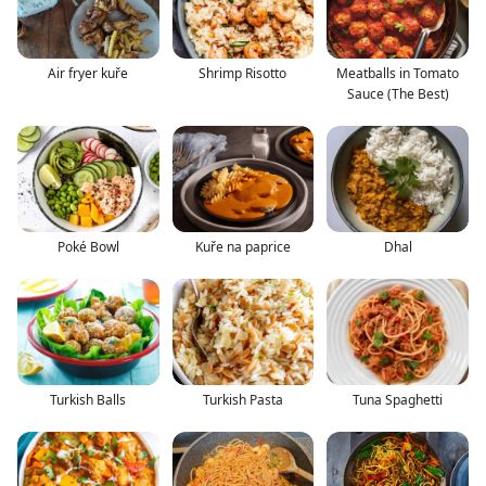
Air fryer kuře
Shrimp Risotto
Meatballs in Tomato
Sauce (The Best)
Poké Bowl
Kuře na paprice
Dhal
Turkish Balls
Turkish Pasta
Tuna Spaghetti