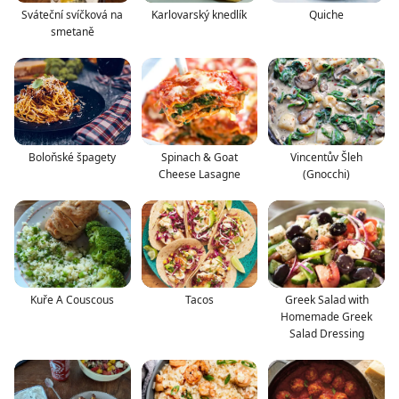
Sváteční svíčková na
Karlovarský knedlík
Quiche
smetaně
Boloňské špagety
Spinach & Goat
Vincentův Šleh
Cheese Lasagne
(Gnocchi)
Kuře A Couscous
Tacos
Greek Salad with
Homemade Greek
Salad Dressing