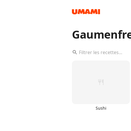
Gaumenfre
Recipes
Groceries
Sushi
Meals