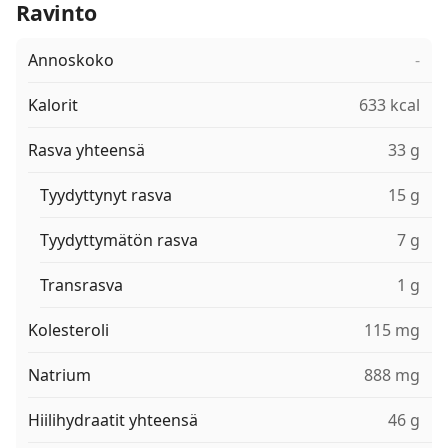
Ravinto
Annoskoko
-
Kalorit
633 kcal
Rasva yhteensä
33 g
Tyydyttynyt rasva
15 g
Tyydyttymätön rasva
7 g
Transrasva
1 g
Kolesteroli
115 mg
Natrium
888 mg
Hiilihydraatit yhteensä
46 g