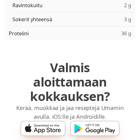
Ravintokuitu
2 g
Sokerit yhteensä
3 g
Proteiini
36 g
Valmis
aloittamaan
kokkauksen?
Kerää, muokkaa ja jaa reseptejä Umamin
avulla. iOS:lle ja Androidille.