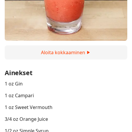
Aloita kokkaaminen
Ainekset
1 oz Gin
1 oz Campari
1 oz Sweet Vermouth
3/4 oz Orange Juice
1/2 oz Simple Syrup