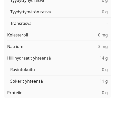
Tyydyttynyt rasva
0 g
Tyydyttymätön rasva
0 g
Transrasva
-
Kolesteroli
0 mg
Natrium
3 mg
Hiilihydraatit yhteensä
14 g
Ravintokuitu
0 g
Sokerit yhteensä
11 g
Proteiini
0 g