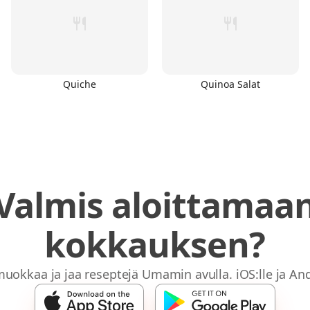
Quiche
Quinoa Salat
Valmis aloittamaa
kokkauksen?
muokkaa ja jaa reseptejä Umamin avulla. iOS:lle ja Andr