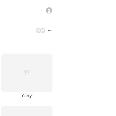
M
M
Curry