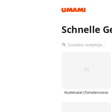
Schnelle G
Recipes
Groceries
Nudelsalat (Tomatensosse
Meals