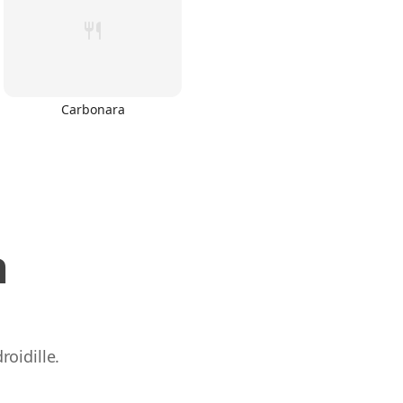
Carbonara
n
oidille.