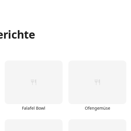
erichte
Falafel Bowl
Ofengemüse