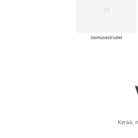
Gemüsestrudel
Links
Home
Chrome Extension
Kerää, 