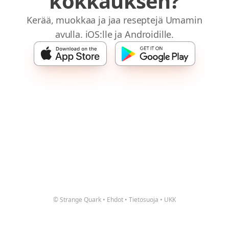
kokkauksen?
Kerää, muokkaa ja jaa reseptejä Umamin
avulla. iOS:lle ja Androidille.
© Strange Quark
•
Ehdot
•
Tietosuoja
•
UKK