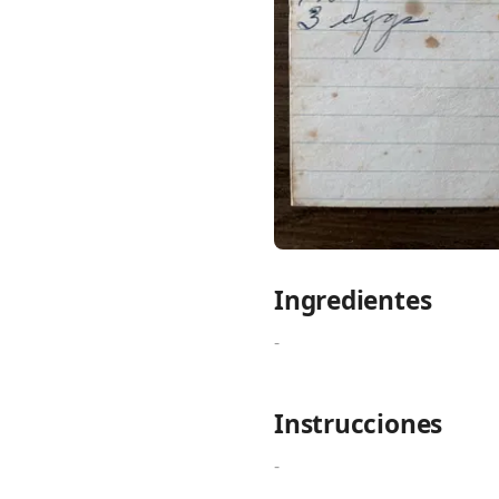
Links
Home
Chrome Extension
Ingredientes
-
Instrucciones
-