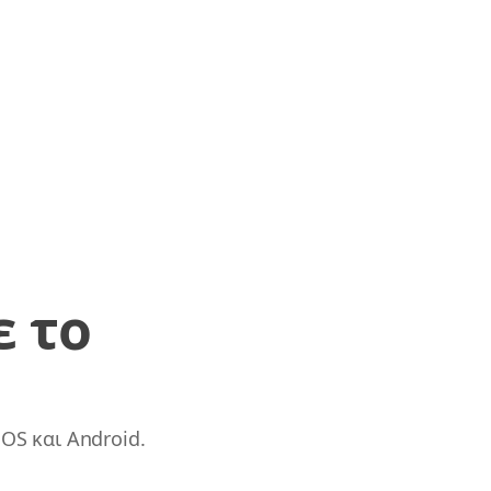
ε το
OS και Android.