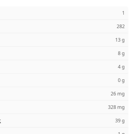
1
282
13 g
8 g
4 g
0 g
26 mg
328 mg
ς
39 g