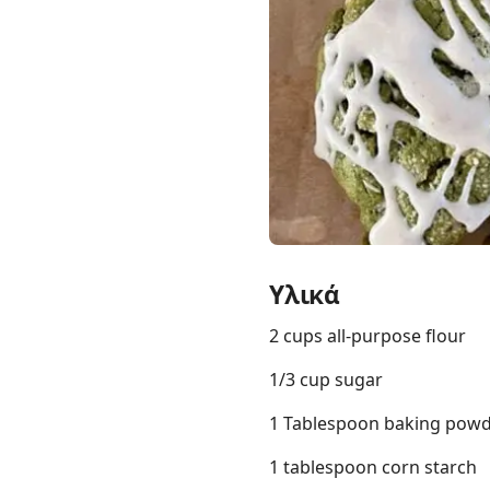
Links
Home
Chrome Extension
Υλικά
2 cups all-purpose flour
1/3 cup sugar
1 Tablespoon baking pow
1 tablespoon corn starch