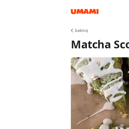
Recipes
baking
Matcha Sc
Groceries
Meals