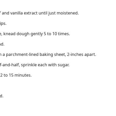
f and vanilla extract until just moistened.
ips.
ce, knead dough gently 5 to 10 times.
nd.
n a parchment-lined baking sheet, 2-inches apart.
-and-half, sprinkle each with sugar.
2 to 15 minutes.
d.