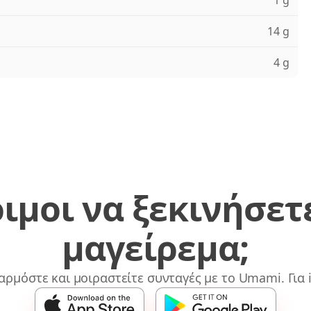
1 g
14 g
4 g
ιμοι να ξεκινήσετ
μαγείρεμα;
αρμόστε και μοιραστείτε συνταγές με το Umami. Για i