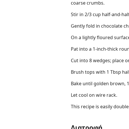
coarse crumbs.
Stir in 2/3 cup half-and-hal
Gently fold in chocolate ch
On a lightly floured surfa
Pat into a 1-inch-thick rou
Cut into 8 wedges; place o
Brush tops with 1 Tbsp half
Bake until golden brown, 1
Let cool on wire rack.
This recipe is easily double
Διατροφή